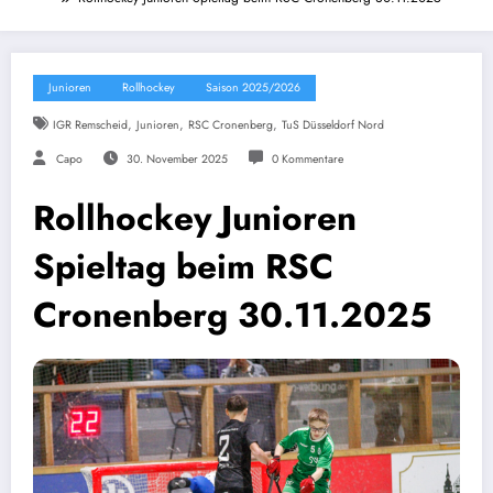
Junioren
Rollhockey
Saison 2025/2026
,
,
,
IGR Remscheid
Junioren
RSC Cronenberg
TuS Düsseldorf Nord
Capo
30. November 2025
0 Kommentare
Rollhockey Junioren
Spieltag beim RSC
Cronenberg 30.11.2025