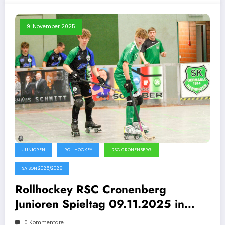
9. November 2025
JUNIOREN
ROLLHOCKEY
RSC CRONENBERG
SAISON 2025/2026
Rollhockey RSC Cronenberg
Junioren Spieltag 09.11.2025 in
Herringen
0 Kommentare