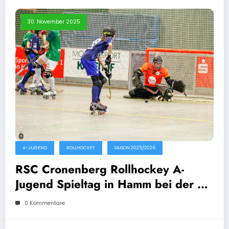
30. November 2025
A-JUGEND
ROLLHOCKEY
SAISON 2025/2026
RSC Cronenberg Rollhockey A-
Jugend Spieltag in Hamm bei der SK
Germania Herringen 29.11.2025
0 Kommentare