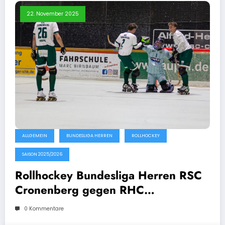
22. November 2025
ALLGEMEIN
BUNDESLIGA HERREN
ROLLHOCKEY
SAISON 2025/2026
Rollhockey Bundesliga Herren RSC
Cronenberg gegen RHC
Recklinghausen 22.11.2025
0 Kommentare