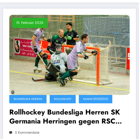
15. Februar 2026
BUNDESLIGA HERREN
ROLLHOCKEY
SAISON 2025/2026
Rollhockey Bundesliga Herren SK
Germania Herringen gegen RSC
Cronenberg Löwen 14.02.2026
0 Kommentare