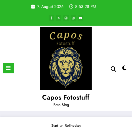
Zum
7. August 2026
8:53:29 PM
Inhalt
springen
Capos Fotostuff
Foto Blog
Start
Rollhockey