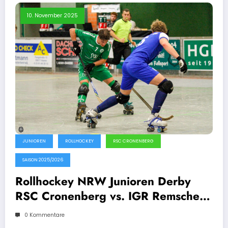
10. November 2025
JUNIOREN
ROLLHOCKEY
RSC CRONENBERG
SAISON 2025/2026
Rollhockey NRW Junioren Derby
RSC Cronenberg vs. IGR Remscheid
09.11.2025
0 Kommentare