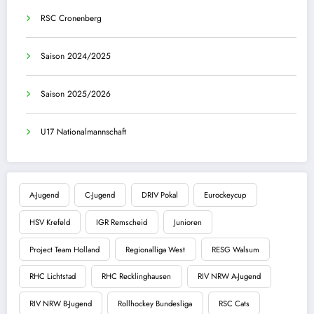
RSC Cronenberg
Saison 2024/2025
Saison 2025/2026
U17 Nationalmannschaft
A-Jugend
C-Jugend
DRIV Pokal
Eurockeycup
HSV Krefeld
IGR Remscheid
Junioren
Project Team Holland
Regionalliga West
RESG Walsum
RHC Lichtstad
RHC Recklinghausen
RIV NRW A-Jugend
RIV NRW B-Jugend
Rollhockey Bundesliga
RSC Cats