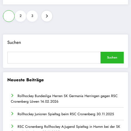
Seitennummerierung
1
2
3
der
Beiträge
Suchen
Suchen
Neueste Beiträge
Rollhockey Bundesliga Herren SK Germania Herringen gegen RSC
Cronenberg Löwen 14.02.2026
Rollhockey Junioren Spieltag beim RSC Cronenberg 30.11.2025
RSC Cronenberg Rollhockey A-Jugend Spieltag in Hamm bei der SK