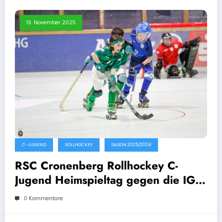
19. November 2025
C-JUGEND
ROLLHOCKEY
SAISON 2025/2026
RSC Cronenberg Rollhockey C-
Jugend Heimspieltag gegen die IGR
Remscheid 19.11.2025
0 Kommentare