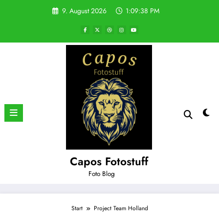
Zum
9. August 2026
1:09:39 PM
Inhalt
springen
Capos Fotostuff
Foto Blog
Start
Project Team Holland