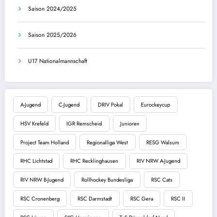
Saison 2024/2025
Saison 2025/2026
U17 Nationalmannschaft
A-Jugend
C-Jugend
DRIV Pokal
Eurockeycup
HSV Krefeld
IGR Remscheid
Junioren
Project Team Holland
Regionalliga West
RESG Walsum
RHC Lichtstad
RHC Recklinghausen
RIV NRW A-Jugend
RIV NRW B-Jugend
Rollhockey Bundesliga
RSC Cats
RSC Cronenberg
RSC Darmstadt
RSC Gera
RSC II