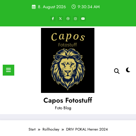
Zum
8. August 2026
9:30:35 AM
Inhalt
springen
Capos Fotostuff
Foto Blog
Start
Rollhockey
DRIV POKAL Herren 2024