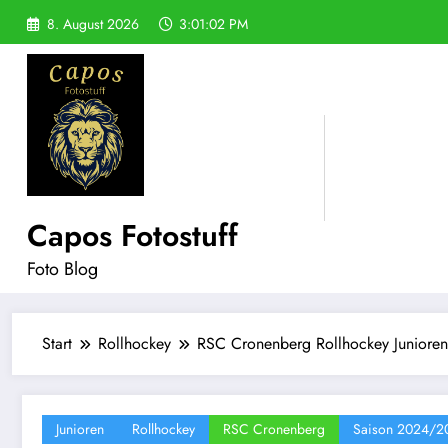
Zum
8. August 2026
3:01:04 PM
Inhalt
springen
Capos Fotostuff
Foto Blog
Start
Rollhockey
RSC Cronenberg Rollhockey Junioren
Junioren
Rollhockey
RSC Cronenberg
Saison 2024/2